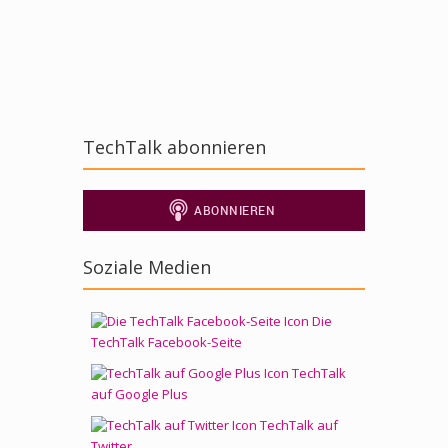
auf
(Wird
(Wird
(Wird
(Wird
(Wird
Tumblr
in
in
in
in
in
zu
neuem
neuem
neuem
neuem
neuem
teilen
Fenster
Fenster
Fenster
Fenster
Fenster
(Wird
geöffnet)
geöffnet)
geöffnet)
geöffnet)
geöffnet)
in
neuem
Fenster
geöffnet)
TechTalk abonnieren
Soziale Medien
Die
TechTalk Facebook-Seite
TechTalk
auf Google Plus
TechTalk auf
Twitter