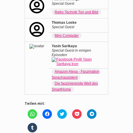
Special Guest
Retro-Technik Ton und Bild
Thomas Loske
Special Guest
Mini-Computer
Yasin Sarikaya
Special Guest in einigen
Episoden
Amazon Alexa - Faszination
Sprachassistent
Die faszinierende Welt des
SmartHome
Teilen mit:
Klicken,
Klick,
Klick,
Klick,
Klicken,
um
um
um
um
um
auf
auf
über
auf
auf
WhatsApp
Facebook
Twitter
Pocket
Telegram
Klick,
zu
zu
zu
zu
zu
um
teilen
teilen
teilen
teilen
teilen