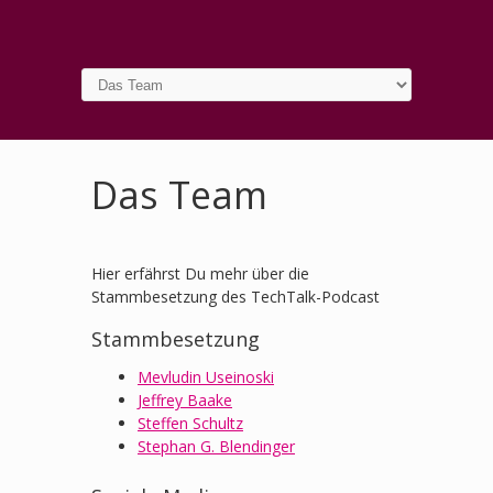
Das Team
Hier erfährst Du mehr über die
Stammbesetzung des TechTalk-Podcast
Stammbesetzung
Mevludin Useinoski
Jeffrey Baake
Steffen Schultz
Stephan G. Blendinger