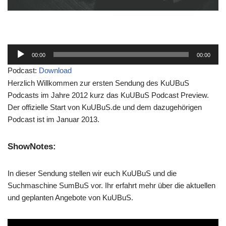
A
00:00
00:00
u
Podcast:
Download
d
Herzlich Willkommen zur ersten Sendung des KuUBuS
i
Podcasts im Jahre 2012 kurz das KuUBuS Podcast Preview.
o
Der offizielle Start von KuUBuS.de und dem dazugehörigen
-
Podcast ist im Januar 2013.
P
l
ShowNotes:
a
y
e
In dieser Sendung stellen wir euch KuUBuS und die
r
Suchmaschine SumBuS vor. Ihr erfahrt mehr über die aktuellen
und geplanten Angebote von KuUBuS.