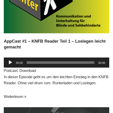
AppCast #1 – KNFB Reader Teil 1 – Loslegen leicht
gemacht
A
00:00
00:00
u
Podcast:
Download
d
In dieser Episode geht es um den leichten Einstieg in den KNFB
i
Reader. Ohne viel drum rum. Runterladen und Loslegen.
o
-
P
Weiterlesen »
l
a