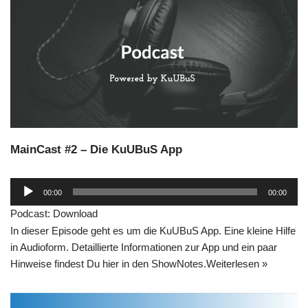
y
e
r
MainCast #2 – Die KuUBuS App
A
00:00
00:00
u
Podcast:
Download
d
In dieser Episode geht es um die KuUBuS App. Eine kleine Hilfe
i
in Audioform. Detaillierte Informationen zur App und ein paar
o
Hinweise findest Du hier in den ShowNotes.
Weiterlesen »
-
P
l