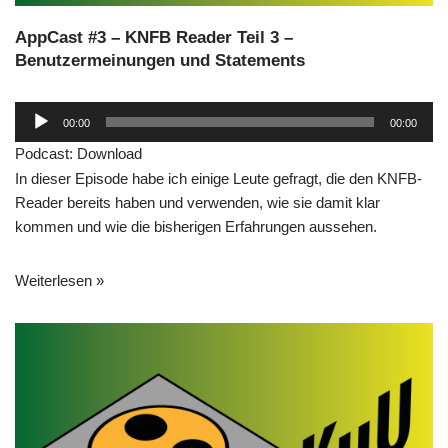
AppCast #3 – KNFB Reader Teil 3 –
Benutzermeinungen und Statements
A
00:00
00:00
u
Podcast:
Download
d
In dieser Episode habe ich einige Leute gefragt, die den KNFB-
i
Reader bereits haben und verwenden, wie sie damit klar
o
kommen und wie die bisherigen Erfahrungen aussehen.
-
P
l
Weiterlesen »
a
y
e
r