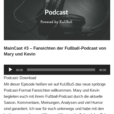
MainCast #3 – Fansichten der Fußball-Podcast von
Mary und Kevin
A
00:00
00:00
u
Podcast:
Download
d
Mit dieser Episode heißen wir auf KuUBuS das neue spritzige
i
Podcast-Format Fansichten willkommen. Mary und Kevin
o
begleiten euch mit ihrem Fußball-Podcast durch die aktuelle
-
Saison. Kommentare, Meinungen, Analysen und viel Humor
P
sind garantiert. Ich war für euch unterwegs und habe mit den
l