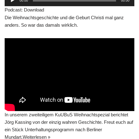
00:00
00:00
u
Podcast:
Download
d
Die Weihnachtsgeschichte und die Geburt Christi mal ganz
i
anders. So war das damals wirklich.
o
-
P
l
a
y
e
r
In unserem zweiteiligem KuUBuS Weihnachtspezial berichtet
Jörg Kassing von der einzig wahren Geschichte. Freut euch auf
ein Stück Unterhaltungsprogramm nach Berliner
Mundart.
Weiterlesen »