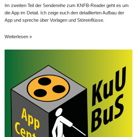
Im zweiten Teil der Sendereihe zum KNFB-Reader geht es um
i
die App im Detail. Ich zeige euch den detaillierten Aufbau der
o
App und spreche über Vorlagen und Störeinflüsse.
-
P
l
Weiterlesen »
a
y
e
r