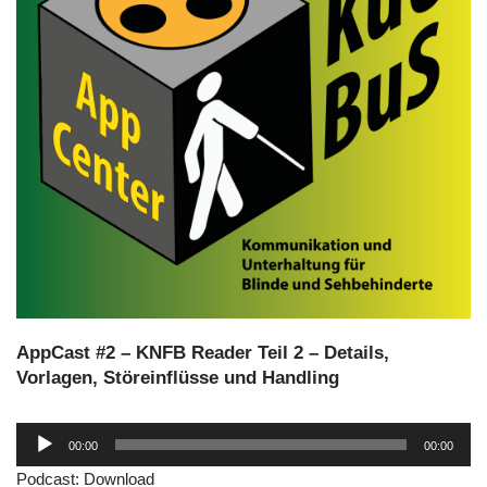
AppCast #2 – KNFB Reader Teil 2 – Details,
Vorlagen, Störeinflüsse und Handling
A
00:00
00:00
u
Podcast:
Download
d