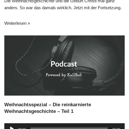
Die Weihnachtsgeschichte und die Geburt Christi mal ganz
i
anders. So war das damals wirklich. Jetzt mit der Fortsetzung.
o
-
P
Weiterlesen »
l
a
y
e
r
Weihnachtsspezial – Die reinkarnierte
Weihnachtsgeschichte – Teil 1
A