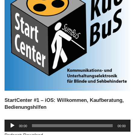
StartCenter #1 – iOS: Willkommen, Kaufberatung,
Bedienungshilfen
A
00:00
00:00
u