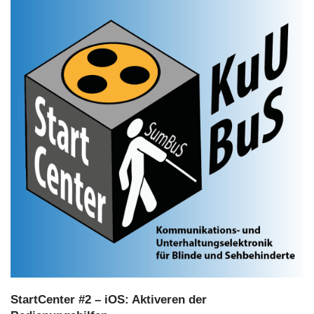
a
y
e
r
StartCenter #2 – iOS: Aktiveren der