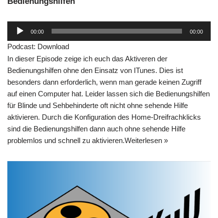
Bedienungshilfen
A
00:00
00:00
u
Podcast:
Download
d
In dieser Episode zeige ich euch das Aktiveren der
i
Bedienungshilfen ohne den Einsatz von ITunes. Dies ist
o
besonders dann erforderlich, wenn man gerade keinen Zugriff
-
auf einen Computer hat. Leider lassen sich die Bedienungshilfen
P
für Blinde und Sehbehinderte oft nicht ohne sehende Hilfe
l
aktivieren. Durch die Konfiguration des Home-Dreifrachklicks
a
sind die Bedienungshilfen dann auch ohne sehende Hilfe
y
problemlos und schnell zu aktivieren.
Weiterlesen »
e
r