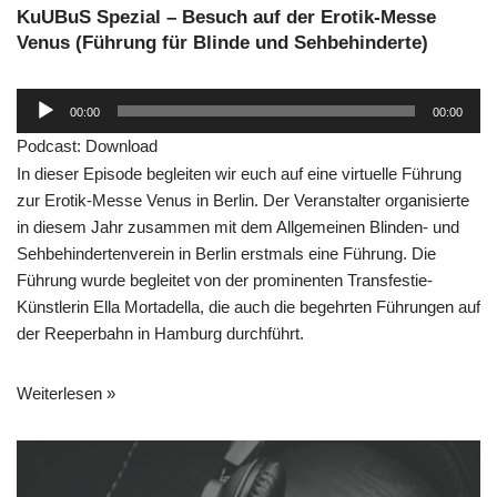
KuUBuS Spezial – Besuch auf der Erotik-Messe
Venus (Führung für Blinde und Sehbehinderte)
A
00:00
00:00
u
Podcast:
Download
d
In dieser Episode begleiten wir euch auf eine virtuelle Führung
i
zur Erotik-Messe
Venus
in Berlin. Der Veranstalter organisierte
o
in diesem Jahr zusammen mit dem Allgemeinen Blinden- und
-
Sehbehindertenverein in Berlin erstmals eine Führung. Die
P
Führung wurde begleitet von der prominenten Transfestie-
l
Künstlerin
Ella Mortadella
, die auch die begehrten Führungen auf
a
der Reeperbahn in Hamburg durchführt.
y
e
r
Weiterlesen »