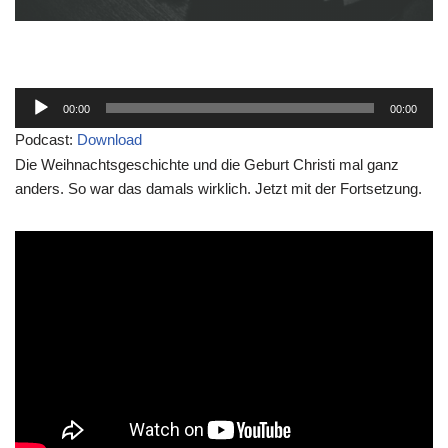
A
00:00
00:00
u
Podcast:
Download
d
Die Weihnachtsgeschichte und die Geburt Christi mal ganz
i
anders. So war das damals wirklich. Jetzt mit der Fortsetzung.
o
-
P
l
a
y
e
r