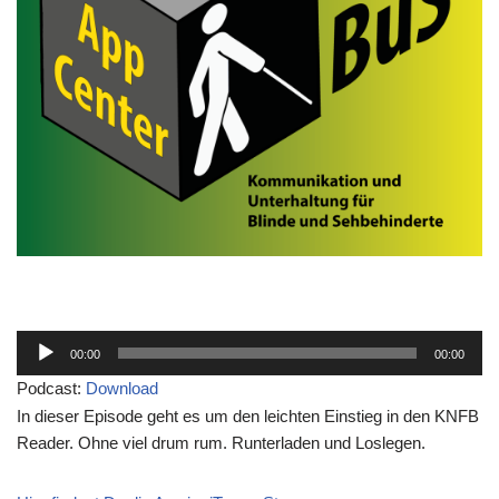
A
00:00
00:00
u
Podcast:
Download
d
In dieser Episode geht es um den leichten Einstieg in den KNFB
i
Reader. Ohne viel drum rum. Runterladen und Loslegen.
o
-