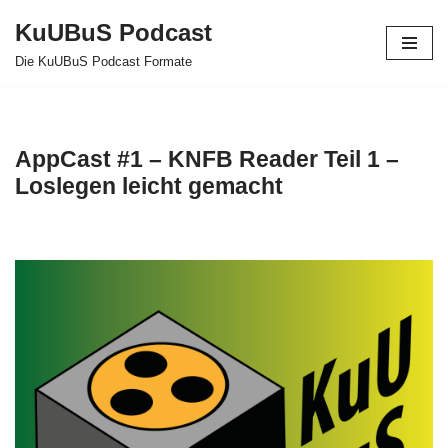
KuUBuS Podcast
Zum
Die KuUBuS Podcast Formate
Inhalt
springen
AppCast #1 – KNFB Reader Teil 1 –
Loslegen leicht gemacht