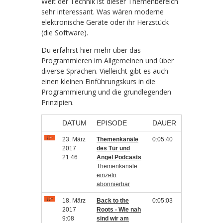
Welt der Technik ist dieser Themenbereich
sehr interessant. Was wären moderne
elektronische Geräte oder ihr Herzstück
(die Software).
Du erfährst hier mehr über das
Programmieren im Allgemeinen und über
diverse Sprachen. Vielleicht gibt es auch
einen kleinen Einführungskurs in die
Programmierung und die grundlegenden
Prinzipien.
DATUM
EPISODE
DAUER
23. März
Themenkanäle
0:05:40
2017
des Tür und
21:46
Angel Podcasts
Themenkanäle
einzeln
abonnierbar
18. März
Back to the
0:05:03
2017
Roots - Wie nah
9:08
sind wir am