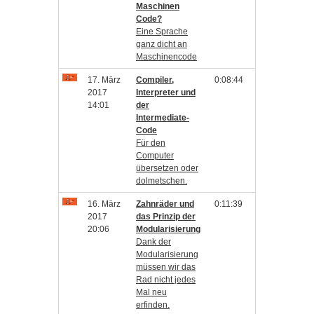
Maschinen
Code?
Eine Sprache
ganz dicht an
Maschinencode
17. März
Compiler,
0:08:44
2017
Interpreter und
14:01
der
Intermediate-
Code
Für den
Computer
übersetzen oder
dolmetschen.
16. März
Zahnräder und
0:11:39
2017
das Prinzip der
20:06
Modularisierung
Dank der
Modularisierung
müssen wir das
Rad nicht jedes
Mal neu
erfinden.