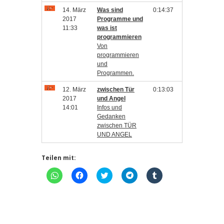
14. März
Was sind
0:14:37
2017
Programme und
11:33
was ist
programmieren
Von
programmieren
und
Programmen.
12. März
zwischen Tür
0:13:03
2017
und Angel
14:01
Infos und
Gedanken
zwischen TÜR
UND ANGEL
Teilen mit:
Klicken,
Klick,
Klick,
Klicken,
Klick,
um
um
um
um
um
auf
auf
über
auf
auf
WhatsApp
Facebook
Twitter
Telegram
Tumblr
zu
zu
zu
zu
zu
teilen
teilen
teilen
teilen
teilen
(Wird
(Wird
(Wird
(Wird
(Wird
in
in
in
in
in